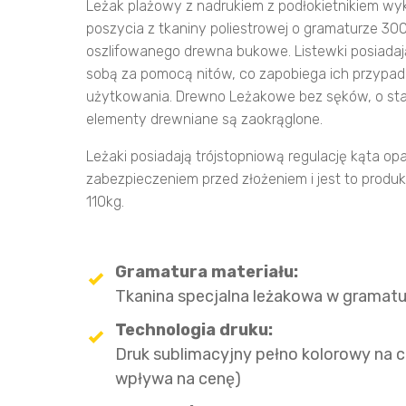
Leżak plażowy z nadrukiem z podłokietnikiem wyk
poszycia z tkaniny poliestrowej o gramaturze 3
oszlifowanego drewna bukowe. Listewki posiadają
sobą za pomocą nitów, co zapobiega ich przyp
użytkowania. Drewno Leżakowe bez sęków, o stał
elementy drewniane są zaokrąglone.
Leżaki posiadają trójstopniową regulację kąta o
zabezpieczeniem przed złożeniem i jest to produ
110kg.
Gramatura materiału:
Tkanina specjalna leżakowa w gramat
Technologia druku:
Druk sublimacyjny pełno kolorowy na ca
wpływa na cenę)