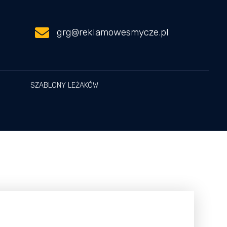
grg@reklamowesmycze.pl
SZABLONY LEŻAKÓW