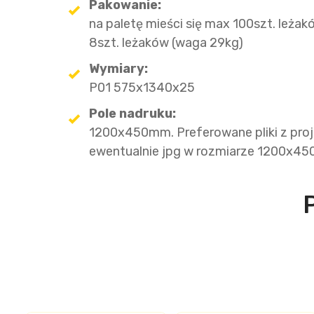
Pakowanie:
na paletę mieści się max 100szt. leżak
8szt. leżaków (waga 29kg)
Wymiary:
P01 575x1340x25
Pole nadruku:
1200x450mm. Preferowane pliki z projek
ewentualnie jpg w rozmiarze 1200x4