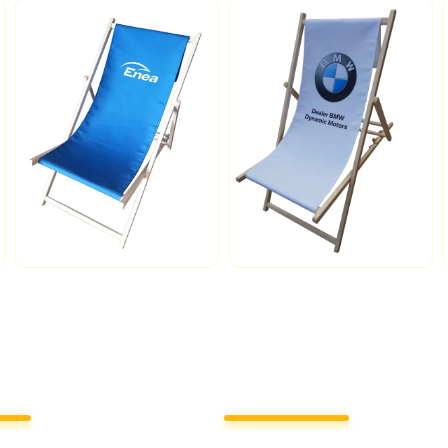
 także
Dane kontaktow